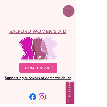
SALFORD WOMEN'S AID
DONATE NOW ♡
Supporting survivors of domestic abuse
M
I
E
J
S
C
E
Y
J
Ś
C
I
W
A