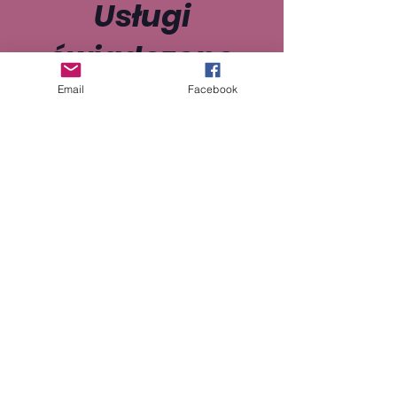
Usługi
świadczone
Email
Facebook
0800 254 0909
– Infolinia dla ofiar przemocy
domowej w Greater Manchester
(poniedziałek - piątek 10:00 - 16:00)
0808 2000 247 - 24
-godzinna krajowa
infolinia dla ofiar przemocy