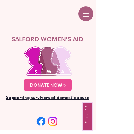
SALFORD WOMEN'S AID
DONATE NOW ♡
Supporting survivors of domestic abuse
ا
ئ
ٹ
س
ے
ب
ا
ر
ن
ک
ل
ی
ں
س
ہ
۔