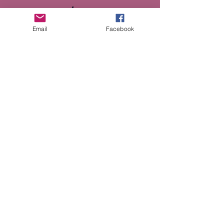
خدمات
Email
Facebook
0800 254 0909
- گریٹر مانچسٹر ڈومیسٹک
ابیوز ہیلپ لائن
(پیر سے جمعہ صبح 10 بجے سے شام 4 بجے تک)
- 24H نیشنل ابیوز ہیلپ
0808 2000 247
لائن
If you are in immediate danger call
999