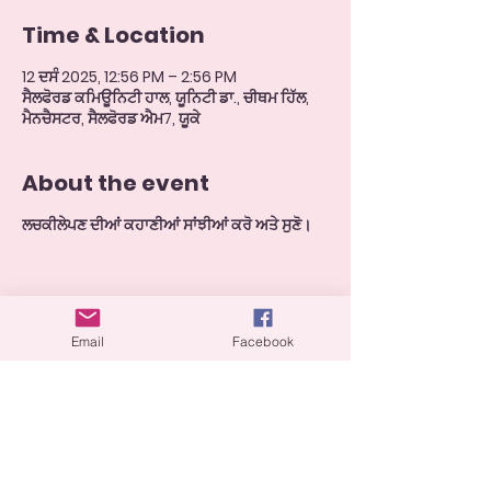
Time & Location
12 ਦਸੰ 2025, 12:56 PM – 2:56 PM
ਸੈਲਫੋਰਡ ਕਮਿਊਨਿਟੀ ਹਾਲ, ਯੂਨਿਟੀ ਡਾ., ਚੀਥਮ ਹਿੱਲ,
ਮੈਨਚੈਸਟਰ, ਸੈਲਫੋਰਡ ਐਮ7, ਯੂਕੇ
About the event
ਲਚਕੀਲੇਪਣ ਦੀਆਂ ਕਹਾਣੀਆਂ ਸਾਂਝੀਆਂ ਕਰੋ ਅਤੇ ਸੁਣੋ।
Share this event
Email
Facebook
0800 254 0909
- ਗ੍ਰੇਟਰ ਮੈਨਚੇਸਟਰ ਘਰੇਲੂ