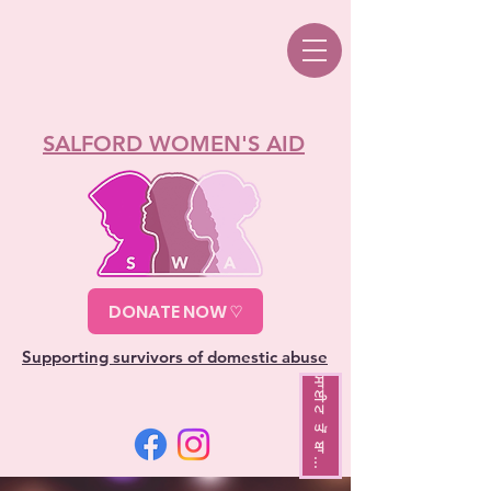
SALFORD WOMEN'S AID
DONATE NOW ♡
Supporting survivors of domestic abuse
ਸਾ
ਈ
ਟ
ਤੋਂ
ਬਾ
ਰ
ਜਾ
ਹ
ਓ